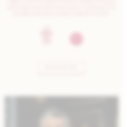
William Frachot des créations inventives réalisées avec le plus
grand respect des produits et des saveurs. Le Restaurant vous
accueille du mercredi au samedi, au déjeuner et au diner.
EN SAVOIR PLUS