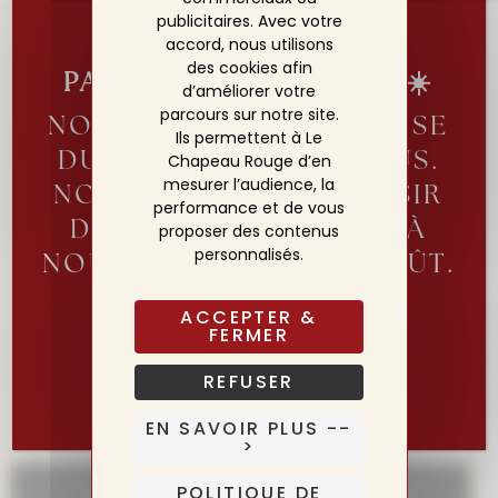
publicitaires. Avec votre
Un accueil chaleureux, des produits de grande
qualité et un emplacement exceptionnel ! Le
accord, nous utilisons
choix des produits locaux est appréciable, la
des cookies afin
PARENTHÈSE ESTIVALE☀️
chambre était très calme et le personne très à
d’améliorer votre
l'écoute. Je reviendrai sans hésiter !
parcours sur notre site.
NOTRE ÉQUIPE SE REPOSE
Ils permettent à Le
DU 2 AU 19 AOÛT INCLUS.
Chapeau Rouge d’en
mesurer l’audience, la
NOUS AURONS LE PLAISIR
performance et de vous
ANASTASIA P.
DE VOUS ACCUEILLIR À
proposer des contenus
personnalisés.
NOUVEAU DÈS LE 20 AOÛT.
L’HÔTEL LUI, RESTE OUVERT!
ACCEPTER &
FERMER
Découvrez nos expériences
Réserver ma table pour la réouverture
REFUSER
EN SAVOIR PLUS --
>
POLITIQUE DE