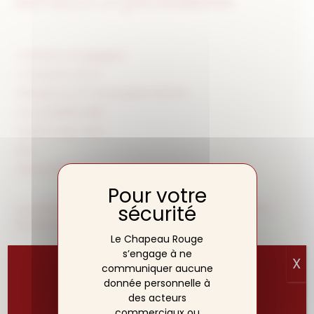
• Voiturier et bagagiste
• Connexion Wi-Fi​
• Réception et Conciergerie 24h/24​
• Accessibilité PMR
• Espace bien-être
• Bar
• Blanchisserie
Les animaux ne sont pas admis dans notre établissement, à
l’exception des animaux d’assistance.
Le Chapeau Rouge
s’engage à ne
X
communiquer aucune
donnée personnelle à
des acteurs
commerciaux ou