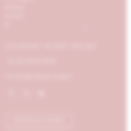
Boutique
Contact
FR
5, Rue Michelet - BP 52408 - 21024 Dijon
+33 (0) 3 80 50 88 88
contact@chapeau-rouge.fr
RÉSERVER UNE CHAMBRE