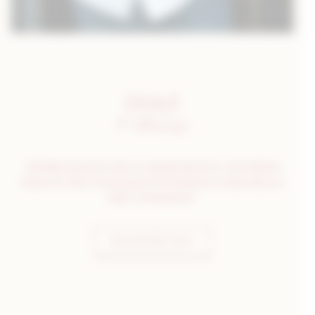
Hôtel
4 étoiles
Véritable institution dans la capitale des Ducs, cette bâtisse
datant de 1863 vous propose 28 chambres et suites dans un
esprit contemporain.
EN SAVOIR PLUS