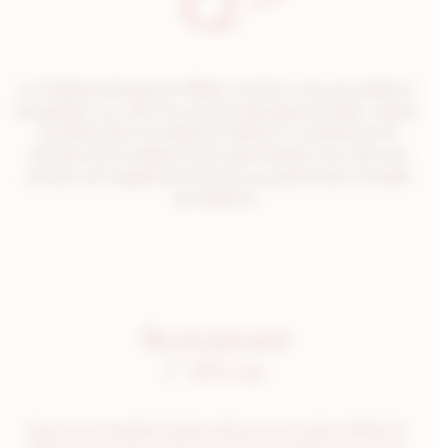
Le Chapeau Rouge par William Frachot vous accueille en
Bourgogne, au cœur du centre historique de Dijon, classé
au patrimoine mondial de l’UNESCO, à seulement 15
minutes de la célèbre Route des Grands Crus, dont les
climats sont également inscrits au patrimoine mondial
de l’UNESCO.
Restaurant
2 étoiles
Dans une atmosphère feutrée, découvrez la cuisine raffinée de