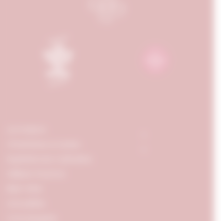
La maison
Chambres & Suites
Expériences Culinaires
William Frachot
Bien-être
Actualités
Conciergerie