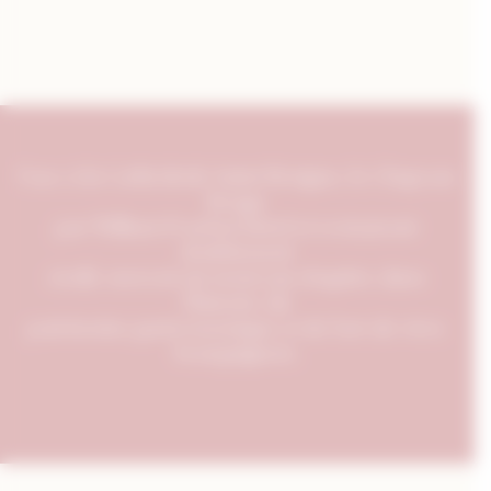
Face à la Cathédrale Saint Bénigne, le Chapeau
Rouge
par William Frachot hôtel et restaurant
doublement
étoilé ouvrent un nouveau chapitre dans
l'histoire du
patrimoine gastronomique et de l'art de vivre
bourguignon.