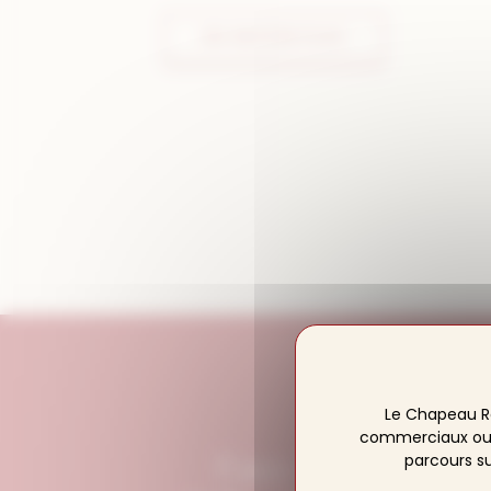
EN SAVOIR PLUS
Le Chapeau R
commerciaux ou pu
Face à la Cathédr
parcours su