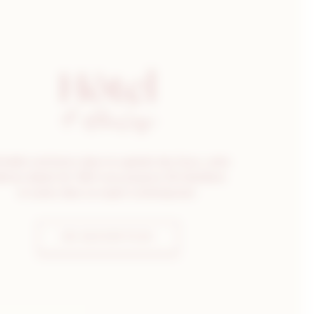
Hôtel
4 étoiles
itable institution dans la capitale des Ducs, cette
âtisse datant de 1863 vous propose 28 chambres
et suites dans un esprit contemporain.
EN SAVOIR PLUS