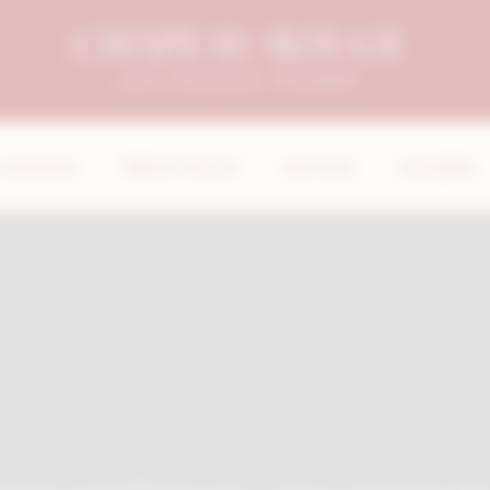
ent
Culinaires
William Frachot
Bien-être
Actualités