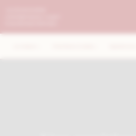
Bienvenue chez Le Chapeau Rouge Gestion du consentem
+33 (0)3 80 50 88 88
contact@chapeau-rouge.fr
5, Rue Michelet 21000 Dijon
La maison
Chambres & Suites
Expériences 