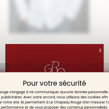
X
PARENTHÈSE ESTIVALE☀️
ouge s’engage à ne communiquer aucune donnée personnelle 
NOTRE ÉQUIPE SE REPOSE
blicitaires. Avec votre accord, nous utilisons des cookies afin
ale Saint Bénigne, le Chapeau R
DU 2 AU 19 AOÛT INCLUS.
r notre site. Ils permettent à Le Chapeau Rouge d’en mesurer l’
performance et de vous proposer des contenus personnalisés.