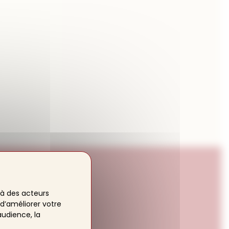
à des acteurs
 d’améliorer votre
ouge par
audience, la