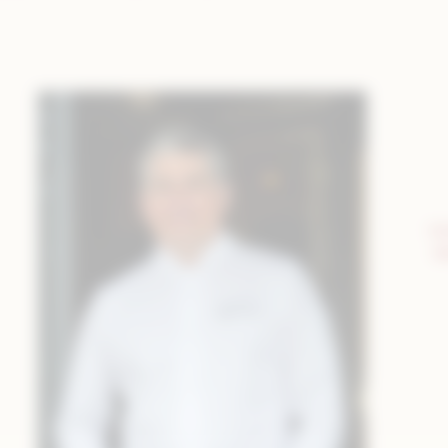
Vér
b