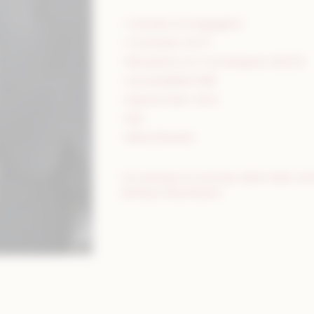
• Voiturier et bagagiste
• Connexion Wi-Fi​
• Réception et Conciergerie 24h/24​
• Accessibilité PMR
• Espace bien-être
• Bar
• Blanchisserie
Les animaux ne sont pas admis dans notr
animaux d’assistance.