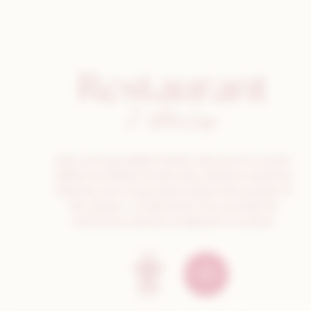
Restaurant
2 étoiles
Dans une atmosphère feutrée, découvrez la cuisine
raffinée de William Frachot des créations inventives
réalisées avec le plus grand respect des produits et
des saveurs. Le Restaurant vous accueille du
mercredi au samedi, au déjeuner et au diner.