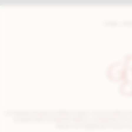
Crédits : Gau
Le Chapeau Rouge par William Frachot vous accueille en B
au patrimoine mondial de l’UNESCO, à seulement 15 mi
climats sont également inscrits a