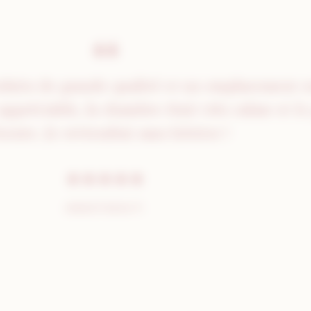
oduits de grande qualité et un emplacement e
appréciable, la chambre était très calme et le
écoute. Je reviendrai sans hésiter !
ANASTASIA P.