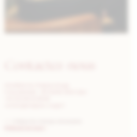
Contactez-nous
Hostellerie du Chapeau Rouge
5, Rue Michelet – BP 52408, 21024 Dijon
+33 (0)3 80 50 88 88
contact@chapeau-rouge.fr
«
» indique les champs nécessaires
*
Prénom et nom
*