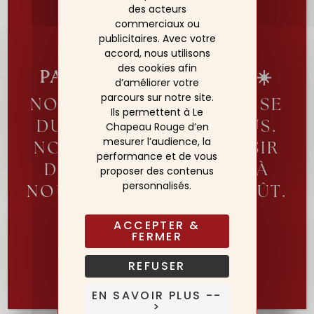
des acteurs
commerciaux ou
publicitaires. Avec votre
accord, nous utilisons
des cookies afin
PARENTHÈSE ESTIVALE☀️
d’améliorer votre
parcours sur notre site.
NOTRE ÉQUIPE SE REPOSE
Ils permettent à Le
DU 2 AU 19 AOÛT INCLUS.
Chapeau Rouge d’en
mesurer l’audience, la
NOUS AURONS LE PLAISIR
performance et de vous
DE VOUS ACCUEILLIR À
proposer des contenus
personnalisés.
NOUVEAU DÈS LE 20 AOÛT.
L’HÔTEL LUI, RESTE OUVERT!
ACCEPTER &
FERMER
Réserver ma table pour la réouverture
REFUSER
EN SAVOIR PLUS --
>