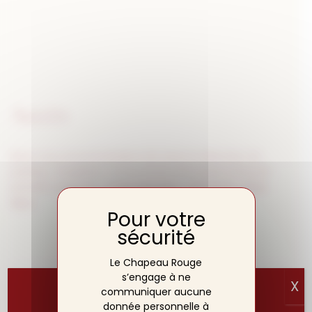
Accès
Nous vous recommandons de suivre la direction du
parking « Dauphine » et au niveau de la place Bossuet
prendre à gauche :
5, Rue Michelet – BP 52408, 21024
Dijon
Le Chapeau Rouge
s’engage à ne
X
communiquer aucune
donnée personnelle à