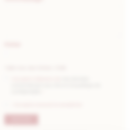
Fichier
Taille max. des fichiers : 8 MB.
RGPD
J’accepte l'utilisation de
mes données
*
conformément aux CGU et à la politique de
confidentialité
.
*
Newsletter
J'accepte recevoir la newsletter