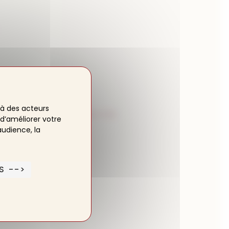
à des acteurs
e établissement, à l’exception des
 d’améliorer votre
audience, la
S -->