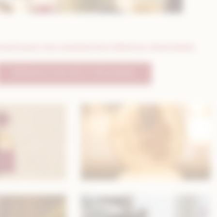
vert pour nos convives hors hôtel sur réservation.
RÉSERVATION PETIT-DÉJEUNER