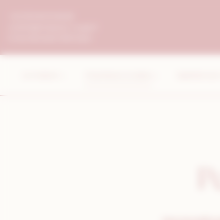
Bienvenue chez Le Chapeau Rouge Gestion du consentem
+33 (0)3 80 50 88 88
contact@chapeau-rouge.fr
5, Rue Michelet 21000 Dijon
La maison
Chambres & Suites
Expériences 
P