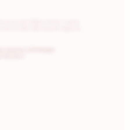
par le chef William Frachot. Cuisine
oute nouvelle salle de petit-déjeuner,
 de savourer, d’échanger.
rt de vivre.”