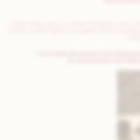
Une nouvelle e
Chaque matin, vivez un moment d’exception autour d’un 
ouverte, produits régionaux de qualité, fraîcheur garant
pensé
” À la croisée des saveurs et du temps qui
Ici, rien ne presse. Tout invit