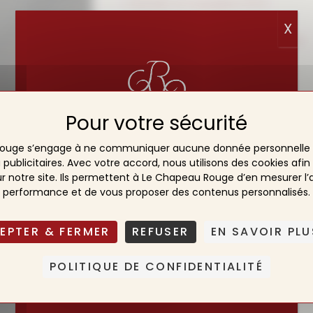
• Voiturier et bagagiste 25 €
• Connexion Wi-Fi​
X
• Réception et Conciergerie 24h/24​
• Accessibilité PMR
• Espace bien-être
• Bar
• Blanchisserie
PARENTHÈSE ESTIVALE☀️
ouge s’engage à ne communiquer aucune donnée personnelle 
NOTRE ÉQUIPE SE REPOSE
Les animaux ne sont pas admis dans notr
blicitaires. Avec votre accord, nous utilisons des cookies afin
animaux d’assistance.
DU 2 AU 19 AOÛT INCLUS.
r notre site. Ils permettent à Le Chapeau Rouge d’en mesurer l’
performance et de vous proposer des contenus personnalisés.
NOUS AURONS LE PLAISIR
DE VOUS ACCUEILLIR À
EPTER & FERMER
REFUSER
EN SAVOIR PLU
NOUVEAU DÈS LE 20
AOÛT.
POLITIQUE DE CONFIDENTIALITÉ
L’HÔTEL LUI, RESTE OUVERT!