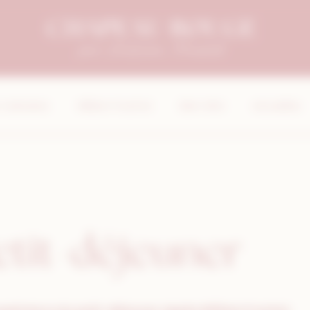
ent
Culinaires
William Frachot
Bien-être
Actualités
etit-déjeuner