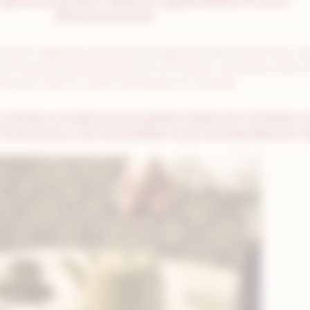
xpérience du petit-déjeuner signée William Frachot.
28€ par personne
petit-déjeuner gourmand, imaginé et sélectionné avec soin 
ie et saveurs authentiques sont au rendez-vous dans notre t
e pour offrir un cadre chaleureux et convivial.
 ralentit, on redécouvre le plaisir simple de s’attabler,
e à la douceur, à la convivialité, à une certaine idée de l’a