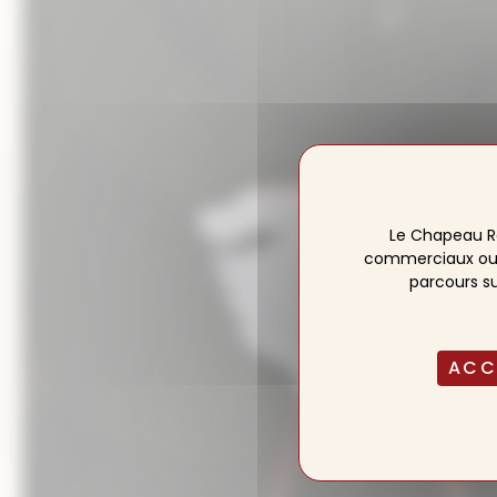
Le Chapeau R
commerciaux ou pu
parcours su
ACC