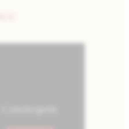
nce
Conciergerie