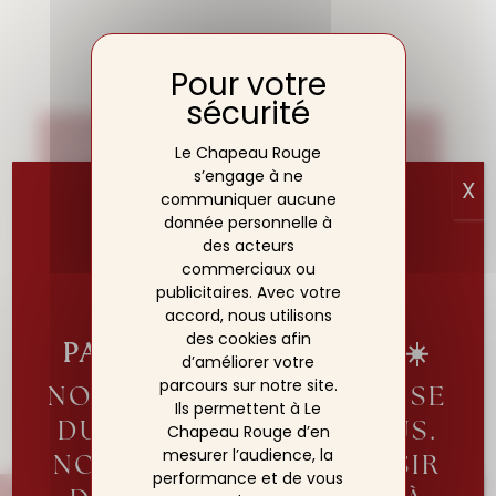
Contactez-nous
Le Chapeau Rouge
s’engage à ne
X
communiquer aucune
donnée personnelle à
Pour plus d’informations :
des acteurs
+33 3 80 50 88 88
commerciaux ou
publicitaires. Avec votre
contact@chapeau-rouge.fr
accord, nous utilisons
des cookies afin
PARENTHÈSE ESTIVALE☀️
d’améliorer votre
parcours sur notre site.
NOTRE ÉQUIPE SE REPOSE
RETOUR
Ils permettent à Le
DU 2 AU 19 AOÛT INCLUS.
Chapeau Rouge d’en
mesurer l’audience, la
NOUS AURONS LE PLAISIR
performance et de vous