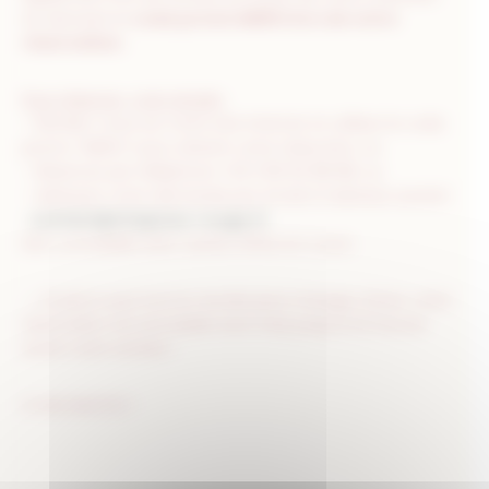
en donnant le
code promo MERCI lors de votre
réservation.
Pour réserver, c’est simple
:
– Rendez-vous sur notre site internet et utilisez le code
promo “MERCI” pour obtenir votre réduction, ou
– Réservez par téléphone +33 3 80 50 88 88, ou
– Adressez votre demande par email à l’adresse suivant
:
contact@chapeau-rouge.fr
Non cumulable avec autres offres en cours.
→ Et parce que tout le monde peut changer d’avis, votre
réservation est annulable sans frais jusqu’à 24 heures
avant votre arrivée !
A très bientôt !