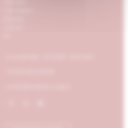
Actualités
Conciergerie
Boutique
Contact
FR
5, Rue Michelet - BP 52408 - 21024 Dijon
+33 (0) 3 80 50 88 88
contact@chapeau-rouge.fr