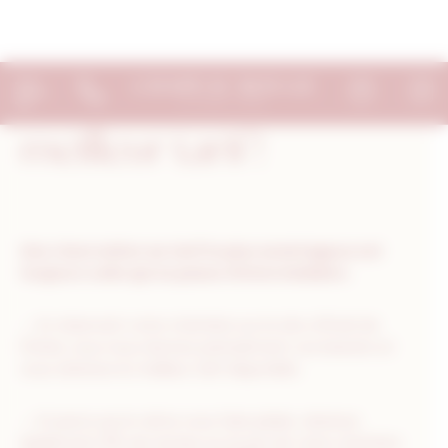
Bienvenue chez Le Chapeau Rouge Gestion du consentement
Pas d'intermédiaire =
meilleur tarif !
Une réservation au tarif le plus avantageux est
toujours celle qui se passe d’intermédiaire.
→ En réservant votre chambre sur le site officiel de
l’hôtel, vous nous donnez précisément vos besoins et
vous obtenez le meilleur tarif disponible.
→ Et parce qu’on aime vous faire plaisir, obtenez
également 10% de remise sur le prix de votre chambre