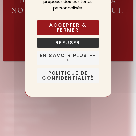
DE VOUS ACCUEILLIR À
proposer des contenus
personnalisés.
NOUVEAU DÈS LE 20 AOÛT.
L’HÔTEL LUI, RESTE OUVERT!
ACCEPTER &
FERMER
Réserver ma table pour la réouverture
REFUSER
EN SAVOIR PLUS --
>
POLITIQUE DE
CONFIDENTIALITÉ
La maison
Chambres & Suites
Expériences Culinaires
William Frachot
Bien-être