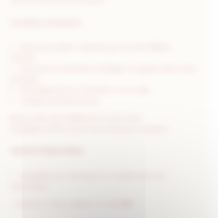
l’art de vivre se rencontrent.
Ce séjour comprend:
Dîner de la Saint-Valentin par le chef William
Frachot.
Une nuit en chambre “Privilège” & espace bien-être
privatisé.
Petit déjeuner en chambre ou en salle.
Cadeaux de bienvenue.
Réservation par téléphone ou par mail.
Possibilité d’offrir sous forme de bons cadeaux.
Options Disponibles
Possibilité de massages en supplément sur
réservation
– Arrivée à midi & départ à midi
25€