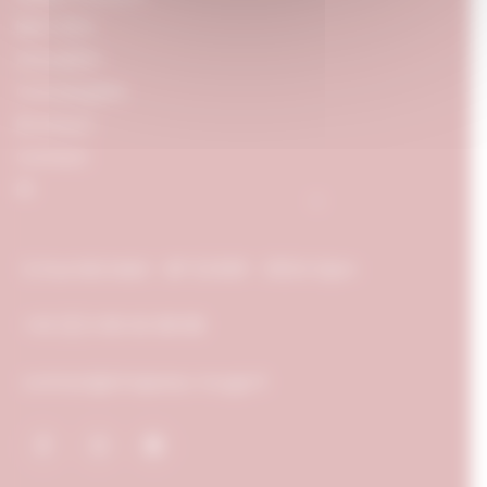
Bien-être
Actualités
Conciergerie
Boutique
Contact
FR
5, Rue Michelet - BP 52408 - 21024 Dijon
+33 (0) 3 80 50 88 88
contact@chapeau-rouge.fr