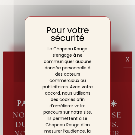
Le Chapeau Rouge
Contactez-nous
s’engage à ne
X
communiquer aucune
donnée personnelle à
des acteurs
Pour plus d’informations :
commerciaux ou
+33 3 80 50 88 88
publicitaires. Avec votre
accord, nous utilisons
contact@chapeau-rouge.fr
des cookies afin
PARENTHÈSE ESTIVALE☀️
d’améliorer votre
parcours sur notre site.
NOTRE ÉQUIPE SE REPOSE
Ils permettent à Le
RETOUR
DU 2 AU 19 AOÛT INCLUS.
Chapeau Rouge d’en
mesurer l’audience, la
NOUS AURONS LE PLAISIR