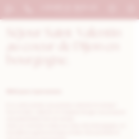
Bienvenue chez Le Chapeau Rouge Gestion du consentement
Séjour Saint-Valentin
au coeur de Dijon en
bourgogne.
950
€
pour 2 personnes
Et si, cette année vous preniez vraiment le temps?
Pour la Saint-Valentin, le Chapeau Rouge vous propose
une parenthèse hors du temps.
Vivez un moment à deux au cœur de la Bourgogne, où
l’excellence gastronomique, le bien-être privatisé et