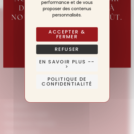
performance et de vous
DE VOUS ACCUEILLIR À
proposer des contenus
personnalisés.
NOUVEAU DÈS LE 20 AOÛT.
L’HÔTEL LUI, RESTE OUVERT!
ACCEPTER &
FERMER
Réserver ma table pour la réouverture
REFUSER
EN SAVOIR PLUS --
>
POLITIQUE DE
CONFIDENTIALITÉ
La maison
Chambres & Suites
Expériences Culinaires
William Frachot